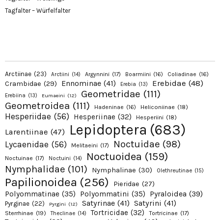
Tagfalter – Würfelfalter
Arctiinae
(23)
Argynnini
(17)
Boarmiini
(16)
Coliadinae
(16)
Arctiini
(14)
Erebidae
(48)
Ennominae
(41)
Crambidae
(29)
Erebia
(13)
Geometridae
(111)
Erebiina
(13)
Eumaeini
(12)
Geometroidea
(111)
Hadeninae
(16)
Heliconiinae
(18)
Hesperiidae
(56)
Hesperiinae
(32)
Hesperiini
(18)
Lepidoptera
(683)
Larentiinae
(47)
Noctuidae
(98)
Lycaenidae
(56)
Melitaeini
(17)
Noctuoidea
(159)
Noctuinae
(17)
Noctuini
(14)
Nymphalidae
(101)
Nymphalinae
(30)
Olethreutinae
(15)
Papilionoidea
(256)
Pieridae
(27)
Pyraloidea
(39)
Polyommatinae
(35)
Polyommatini
(35)
Satyrinae
(41)
Satyrini
(41)
Pyrginae
(22)
Pyrgini
(12)
Tortricidae
(32)
Sterrhinae
(19)
Tortricinae
(17)
Theclinae
(14)