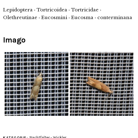
Lepidoptera › Tortricoidea › Tortricidae ›
Olethreutinae › Eucosmini › Eucosma › conterminana
Imago
Nachtfalter - Wickler
KATEGORIE: