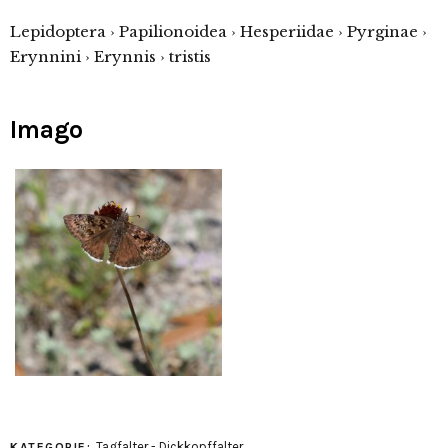
Lepidoptera › Papilionoidea › Hesperiidae › Pyrginae ›
Erynnini › Erynnis › tristis
Imago
Tagfalter - Dickkopffalter
KATEGORIE: