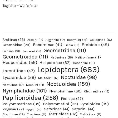
Tagfalter – Würfelfalter
Arctiinae
(23)
Argynnini
(17)
Boarmiini
(16)
Coliadinae
(16)
Arctiini
(14)
Erebidae
(48)
Ennominae
(41)
Crambidae
(29)
Erebia
(13)
Geometridae
(111)
Erebiina
(13)
Eumaeini
(12)
Geometroidea
(111)
Hadeninae
(16)
Heliconiinae
(18)
Hesperiidae
(56)
Hesperiinae
(32)
Hesperiini
(18)
Lepidoptera
(683)
Larentiinae
(47)
Noctuidae
(98)
Lycaenidae
(56)
Melitaeini
(17)
Noctuoidea
(159)
Noctuinae
(17)
Noctuini
(14)
Nymphalidae
(101)
Nymphalinae
(30)
Olethreutinae
(15)
Papilionoidea
(256)
Pieridae
(27)
Pyraloidea
(39)
Polyommatinae
(35)
Polyommatini
(35)
Satyrinae
(41)
Satyrini
(41)
Pyrginae
(22)
Pyrgini
(12)
Tortricidae
(32)
Sterrhinae
(19)
Tortricinae
(17)
Theclinae
(14)