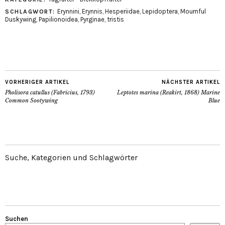
Erynnini
,
Erynnis
,
Hesperiidae
,
Lepidoptera
,
Mournful
SCHLAGWORT:
Duskywing
,
Papilionoidea
,
Pyrginae
,
tristis
VORHERIGER ARTIKEL
NÄCHSTER ARTIKEL
Pholisora catullus (Fabricius, 1793)
Leptotes marina (Reakirt, 1868) Marine
Common Sootywing
Blue
Suche, Kategorien und Schlagwörter
Suchen