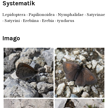
Systematik
Lepidoptera › Papilionoidea › Nymphalidae › Satyrinae
› Satyrini › Erebiina › Erebia › tyndarus
Imago