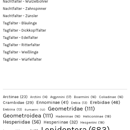
Nachtfalter – Wurzelbohrer
Nachtfalter – Zahnspinner
Nachtfalter – Zünsler
Tagfalter – Bläulinge
Tagfalter – Dickkopffalter
Tagfalter – Edelfalter
Tagfalter – Ritterfalter
Tagfalter – Weißlinge
Tagfalter – Würfelfalter
Arctiinae
(23)
Argynnini
(17)
Boarmiini
(16)
Coliadinae
(16)
Arctiini
(14)
Erebidae
(48)
Ennominae
(41)
Crambidae
(29)
Erebia
(13)
Geometridae
(111)
Erebiina
(13)
Eumaeini
(12)
Geometroidea
(111)
Hadeninae
(16)
Heliconiinae
(18)
Hesperiidae
(56)
Hesperiinae
(32)
Hesperiini
(18)
Lepidoptera
(683)