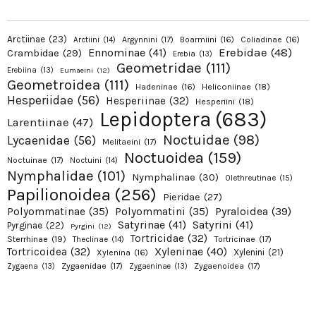
Arctiinae
(23)
Argynnini
(17)
Boarmiini
(16)
Coliadinae
(16)
Arctiini
(14)
Erebidae
(48)
Ennominae
(41)
Crambidae
(29)
Erebia
(13)
Geometridae
(111)
Erebiina
(13)
Eumaeini
(12)
Geometroidea
(111)
Hadeninae
(16)
Heliconiinae
(18)
Hesperiidae
(56)
Hesperiinae
(32)
Hesperiini
(18)
Lepidoptera
(683)
Larentiinae
(47)
Noctuidae
(98)
Lycaenidae
(56)
Melitaeini
(17)
Noctuoidea
(159)
Noctuinae
(17)
Noctuini
(14)
Nymphalidae
(101)
Nymphalinae
(30)
Olethreutinae
(15)
Papilionoidea
(256)
Pieridae
(27)
Pyraloidea
(39)
Polyommatinae
(35)
Polyommatini
(35)
Satyrinae
(41)
Satyrini
(41)
Pyrginae
(22)
Pyrgini
(12)
Tortricidae
(32)
Sterrhinae
(19)
Tortricinae
(17)
Theclinae
(14)
Xyleninae
(40)
Tortricoidea
(32)
Xylenini
(21)
Xylenina
(16)
Zygaenidae
(17)
Zygaenoidea
(17)
Zygaena
(13)
Zygaeninae
(13)