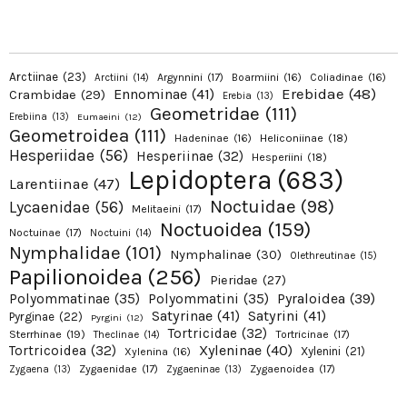
Arctiinae
(23)
Argynnini
(17)
Boarmiini
(16)
Coliadinae
(16)
Arctiini
(14)
Erebidae
(48)
Ennominae
(41)
Crambidae
(29)
Erebia
(13)
Geometridae
(111)
Erebiina
(13)
Eumaeini
(12)
Geometroidea
(111)
Hadeninae
(16)
Heliconiinae
(18)
Hesperiidae
(56)
Hesperiinae
(32)
Hesperiini
(18)
Lepidoptera
(683)
Larentiinae
(47)
Noctuidae
(98)
Lycaenidae
(56)
Melitaeini
(17)
Noctuoidea
(159)
Noctuinae
(17)
Noctuini
(14)
Nymphalidae
(101)
Nymphalinae
(30)
Olethreutinae
(15)
Papilionoidea
(256)
Pieridae
(27)
Pyraloidea
(39)
Polyommatinae
(35)
Polyommatini
(35)
Satyrinae
(41)
Satyrini
(41)
Pyrginae
(22)
Pyrgini
(12)
Tortricidae
(32)
Sterrhinae
(19)
Tortricinae
(17)
Theclinae
(14)
Xyleninae
(40)
Tortricoidea
(32)
Xylenini
(21)
Xylenina
(16)
Zygaenidae
(17)
Zygaenoidea
(17)
Zygaena
(13)
Zygaeninae
(13)