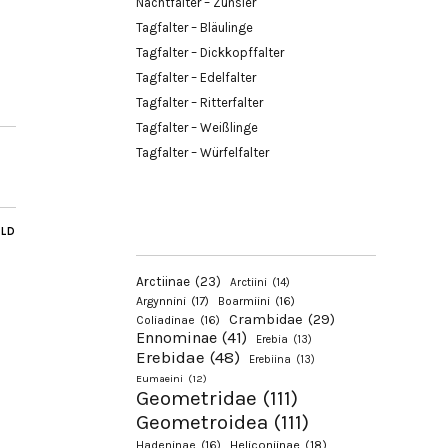
Nachtfalter – Zünsler
Tagfalter – Bläulinge
Tagfalter – Dickkopffalter
Tagfalter – Edelfalter
Tagfalter – Ritterfalter
Tagfalter – Weißlinge
Tagfalter – Würfelfalter
ILD
Arctiinae
(23)
Arctiini
(14)
Argynnini
(17)
Boarmiini
(16)
Crambidae
(29)
Coliadinae
(16)
Ennominae
(41)
Erebia
(13)
Erebidae
(48)
Erebiina
(13)
Eumaeini
(12)
Geometridae
(111)
Geometroidea
(111)
Hadeninae
(16)
Heliconiinae
(18)