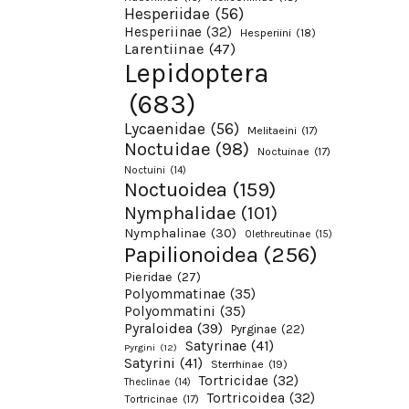
Hesperiidae
(56)
Hesperiinae
(32)
Hesperiini
(18)
Larentiinae
(47)
Lepidoptera
(683)
Lycaenidae
(56)
Melitaeini
(17)
Noctuidae
(98)
Noctuinae
(17)
Noctuini
(14)
Noctuoidea
(159)
Nymphalidae
(101)
Nymphalinae
(30)
Olethreutinae
(15)
Papilionoidea
(256)
Pieridae
(27)
Polyommatinae
(35)
Polyommatini
(35)
Pyraloidea
(39)
Pyrginae
(22)
Satyrinae
(41)
Pyrgini
(12)
Satyrini
(41)
Sterrhinae
(19)
Tortricidae
(32)
Theclinae
(14)
Tortricoidea
(32)
Tortricinae
(17)