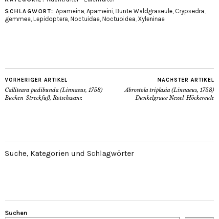
Apameina
,
Apameini
,
Bunte Waldgraseule
,
Crypsedra
,
SCHLAGWORT:
gemmea
,
Lepidoptera
,
Noctuidae
,
Noctuoidea
,
Xyleninae
VORHERIGER ARTIKEL
NÄCHSTER ARTIKEL
Calliteara pudibunda (Linnaeus, 1758)
Abrostola triplasia (Linnaeus, 1758)
Buchen-Streckfuß, Rotschwanz
Dunkelgraue Nessel-Höckereule
Suche, Kategorien und Schlagwörter
Suchen