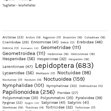
Tagfalter – Würfelfalter
Arctiinae
(23)
Argynnini
(17)
Boarmiini
(16)
Coliadinae
(16)
Arctiini
(14)
Erebidae
(48)
Ennominae
(41)
Crambidae
(29)
Erebia
(13)
Geometridae
(111)
Erebiina
(13)
Eumaeini
(12)
Geometroidea
(111)
Hadeninae
(16)
Heliconiinae
(18)
Hesperiidae
(56)
Hesperiinae
(32)
Hesperiini
(18)
Lepidoptera
(683)
Larentiinae
(47)
Noctuidae
(98)
Lycaenidae
(56)
Melitaeini
(17)
Noctuoidea
(159)
Noctuinae
(17)
Noctuini
(14)
Nymphalidae
(101)
Nymphalinae
(30)
Olethreutinae
(15)
Papilionoidea
(256)
Pieridae
(27)
Pyraloidea
(39)
Polyommatinae
(35)
Polyommatini
(35)
Satyrinae
(41)
Satyrini
(41)
Pyrginae
(22)
Pyrgini
(12)
Tortricidae
(32)
Sterrhinae
(19)
Tortricinae
(17)
Theclinae
(14)