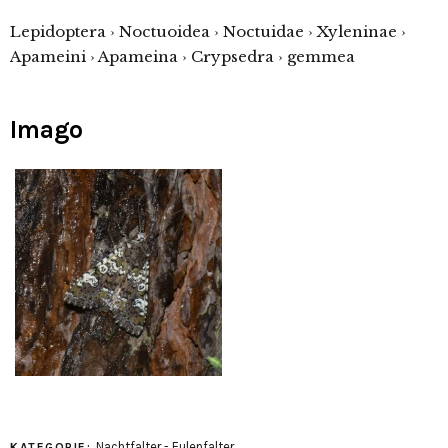
Lepidoptera › Noctuoidea › Noctuidae › Xyleninae ›
Apameini › Apameina › Crypsedra › gemmea
Imago
Nachtfalter - Eulenfalter
KATEGORIE: