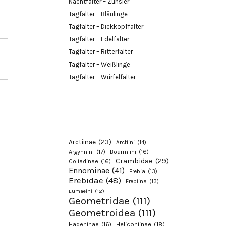
Nachtfalter – Zünsler
Tagfalter – Bläulinge
Tagfalter – Dickkopffalter
Tagfalter – Edelfalter
Tagfalter – Ritterfalter
Tagfalter – Weißlinge
Tagfalter – Würfelfalter
Arctiinae
(23)
Arctiini
(14)
Argynnini
(17)
Boarmiini
(16)
Crambidae
(29)
Coliadinae
(16)
Ennominae
(41)
Erebia
(13)
Erebidae
(48)
Erebiina
(13)
Eumaeini
(12)
Geometridae
(111)
Geometroidea
(111)
Hadeninae
(16)
Heliconiinae
(18)