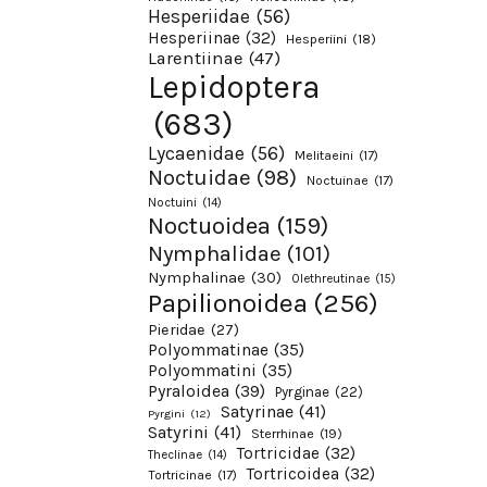
Hesperiidae
(56)
Hesperiinae
(32)
Hesperiini
(18)
Larentiinae
(47)
Lepidoptera
(683)
Lycaenidae
(56)
Melitaeini
(17)
Noctuidae
(98)
Noctuinae
(17)
Noctuini
(14)
Noctuoidea
(159)
Nymphalidae
(101)
Nymphalinae
(30)
Olethreutinae
(15)
Papilionoidea
(256)
Pieridae
(27)
Polyommatinae
(35)
Polyommatini
(35)
Pyraloidea
(39)
Pyrginae
(22)
Satyrinae
(41)
Pyrgini
(12)
Satyrini
(41)
Sterrhinae
(19)
Tortricidae
(32)
Theclinae
(14)
Tortricoidea
(32)
Tortricinae
(17)