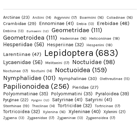
Arctiinae
(23)
Argynnini
(17)
Boarmiini
(16)
Coliadinae
(16)
Arctiini
(14)
Erebidae
(48)
Ennominae
(41)
Crambidae
(29)
Erebia
(13)
Geometridae
(111)
Erebiina
(13)
Eumaeini
(12)
Geometroidea
(111)
Hadeninae
(16)
Heliconiinae
(18)
Hesperiidae
(56)
Hesperiinae
(32)
Hesperiini
(18)
Lepidoptera
(683)
Larentiinae
(47)
Noctuidae
(98)
Lycaenidae
(56)
Melitaeini
(17)
Noctuoidea
(159)
Noctuinae
(17)
Noctuini
(14)
Nymphalidae
(101)
Nymphalinae
(30)
Olethreutinae
(15)
Papilionoidea
(256)
Pieridae
(27)
Pyraloidea
(39)
Polyommatinae
(35)
Polyommatini
(35)
Satyrinae
(41)
Satyrini
(41)
Pyrginae
(22)
Pyrgini
(12)
Tortricidae
(32)
Sterrhinae
(19)
Tortricinae
(17)
Theclinae
(14)
Xyleninae
(40)
Tortricoidea
(32)
Xylenini
(21)
Xylenina
(16)
Zygaenidae
(17)
Zygaenoidea
(17)
Zygaena
(13)
Zygaeninae
(13)