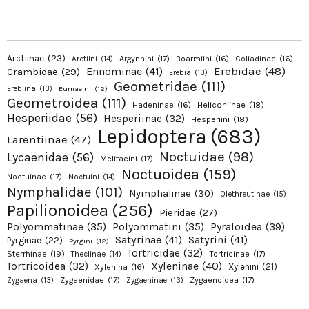
Arctiinae
(23)
Argynnini
(17)
Boarmiini
(16)
Coliadinae
(16)
Arctiini
(14)
Erebidae
(48)
Ennominae
(41)
Crambidae
(29)
Erebia
(13)
Geometridae
(111)
Erebiina
(13)
Eumaeini
(12)
Geometroidea
(111)
Hadeninae
(16)
Heliconiinae
(18)
Hesperiidae
(56)
Hesperiinae
(32)
Hesperiini
(18)
Lepidoptera
(683)
Larentiinae
(47)
Noctuidae
(98)
Lycaenidae
(56)
Melitaeini
(17)
Noctuoidea
(159)
Noctuinae
(17)
Noctuini
(14)
Nymphalidae
(101)
Nymphalinae
(30)
Olethreutinae
(15)
Papilionoidea
(256)
Pieridae
(27)
Pyraloidea
(39)
Polyommatinae
(35)
Polyommatini
(35)
Satyrinae
(41)
Satyrini
(41)
Pyrginae
(22)
Pyrgini
(12)
Tortricidae
(32)
Sterrhinae
(19)
Tortricinae
(17)
Theclinae
(14)
Xyleninae
(40)
Tortricoidea
(32)
Xylenini
(21)
Xylenina
(16)
Zygaenidae
(17)
Zygaenoidea
(17)
Zygaena
(13)
Zygaeninae
(13)