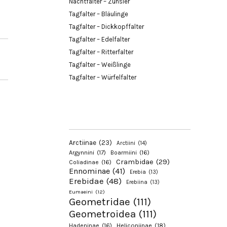
Nachtfalter – Zünsler
Tagfalter – Bläulinge
Tagfalter – Dickkopffalter
Tagfalter – Edelfalter
Tagfalter – Ritterfalter
Tagfalter – Weißlinge
Tagfalter – Würfelfalter
Arctiinae
(23)
Arctiini
(14)
Argynnini
(17)
Boarmiini
(16)
Crambidae
(29)
Coliadinae
(16)
Ennominae
(41)
Erebia
(13)
Erebidae
(48)
Erebiina
(13)
Eumaeini
(12)
Geometridae
(111)
Geometroidea
(111)
Hadeninae
(16)
Heliconiinae
(18)