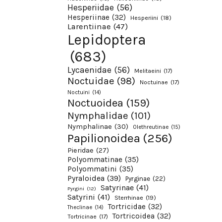
Hesperiidae
(56)
Hesperiinae
(32)
Hesperiini
(18)
Larentiinae
(47)
Lepidoptera
(683)
Lycaenidae
(56)
Melitaeini
(17)
Noctuidae
(98)
Noctuinae
(17)
Noctuini
(14)
Noctuoidea
(159)
Nymphalidae
(101)
Nymphalinae
(30)
Olethreutinae
(15)
Papilionoidea
(256)
Pieridae
(27)
Polyommatinae
(35)
Polyommatini
(35)
Pyraloidea
(39)
Pyrginae
(22)
Satyrinae
(41)
Pyrgini
(12)
Satyrini
(41)
Sterrhinae
(19)
Tortricidae
(32)
Theclinae
(14)
Tortricoidea
(32)
Tortricinae
(17)