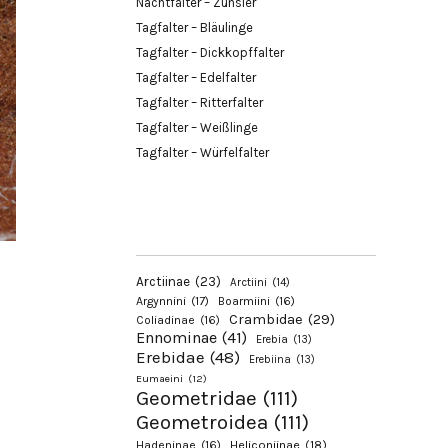
Nachtfalter – Zünsler
Tagfalter – Bläulinge
Tagfalter – Dickkopffalter
Tagfalter – Edelfalter
Tagfalter – Ritterfalter
Tagfalter – Weißlinge
Tagfalter – Würfelfalter
Arctiinae
(23)
Arctiini
(14)
Argynnini
(17)
Boarmiini
(16)
Crambidae
(29)
Coliadinae
(16)
Ennominae
(41)
Erebia
(13)
Erebidae
(48)
Erebiina
(13)
Eumaeini
(12)
Geometridae
(111)
Geometroidea
(111)
Hadeninae
(16)
Heliconiinae
(18)