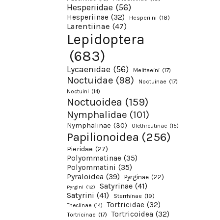
Hesperiidae
(56)
Hesperiinae
(32)
Hesperiini
(18)
Larentiinae
(47)
Lepidoptera
(683)
Lycaenidae
(56)
Melitaeini
(17)
Noctuidae
(98)
Noctuinae
(17)
Noctuini
(14)
Noctuoidea
(159)
Nymphalidae
(101)
Nymphalinae
(30)
Olethreutinae
(15)
Papilionoidea
(256)
Pieridae
(27)
Polyommatinae
(35)
Polyommatini
(35)
Pyraloidea
(39)
Pyrginae
(22)
Satyrinae
(41)
Pyrgini
(12)
Satyrini
(41)
Sterrhinae
(19)
Tortricidae
(32)
Theclinae
(14)
Tortricoidea
(32)
Tortricinae
(17)