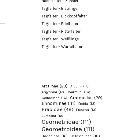
Nachtfalter – Zünsler
Tagfalter – Bläulinge
Tagfalter – Dickkopffalter
Tagfalter – Edelfalter
Tagfalter – Ritterfalter
Tagfalter – Weißlinge
Tagfalter – Würfelfalter
Arctiinae
(23)
Arctiini
(14)
Argynnini
(17)
Boarmiini
(16)
Crambidae
(29)
Coliadinae
(16)
Ennominae
(41)
Erebia
(13)
Erebidae
(48)
Erebiina
(13)
Eumaeini
(12)
Geometridae
(111)
Geometroidea
(111)
Hadeninae
(16)
Heliconiinae
(18)