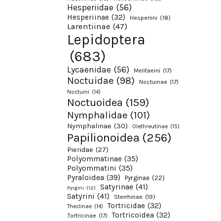
Hesperiidae
(56)
Hesperiinae
(32)
Hesperiini
(18)
Larentiinae
(47)
Lepidoptera
(683)
Lycaenidae
(56)
Melitaeini
(17)
Noctuidae
(98)
Noctuinae
(17)
Noctuini
(14)
Noctuoidea
(159)
Nymphalidae
(101)
Nymphalinae
(30)
Olethreutinae
(15)
Papilionoidea
(256)
Pieridae
(27)
Polyommatinae
(35)
Polyommatini
(35)
Pyraloidea
(39)
Pyrginae
(22)
Satyrinae
(41)
Pyrgini
(12)
Satyrini
(41)
Sterrhinae
(19)
Tortricidae
(32)
Theclinae
(14)
Tortricoidea
(32)
Tortricinae
(17)