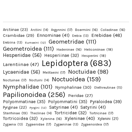
Arctiinae
(23)
Argynnini
(17)
Boarmiini
(16)
Coliadinae
(16)
Arctiini
(14)
Erebidae
(48)
Ennominae
(41)
Crambidae
(29)
Erebia
(13)
Geometridae
(111)
Erebiina
(13)
Eumaeini
(12)
Geometroidea
(111)
Hadeninae
(16)
Heliconiinae
(18)
Hesperiidae
(56)
Hesperiinae
(32)
Hesperiini
(18)
Lepidoptera
(683)
Larentiinae
(47)
Noctuidae
(98)
Lycaenidae
(56)
Melitaeini
(17)
Noctuoidea
(159)
Noctuinae
(17)
Noctuini
(14)
Nymphalidae
(101)
Nymphalinae
(30)
Olethreutinae
(15)
Papilionoidea
(256)
Pieridae
(27)
Pyraloidea
(39)
Polyommatinae
(35)
Polyommatini
(35)
Satyrinae
(41)
Satyrini
(41)
Pyrginae
(22)
Pyrgini
(12)
Tortricidae
(32)
Sterrhinae
(19)
Tortricinae
(17)
Theclinae
(14)
Xyleninae
(40)
Tortricoidea
(32)
Xylenini
(21)
Xylenina
(16)
Zygaenidae
(17)
Zygaenoidea
(17)
Zygaena
(13)
Zygaeninae
(13)