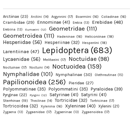
Arctiinae
(23)
Argynnini
(17)
Boarmiini
(16)
Coliadinae
(16)
Arctiini
(14)
Erebidae
(48)
Ennominae
(41)
Crambidae
(29)
Erebia
(13)
Geometridae
(111)
Erebiina
(13)
Eumaeini
(12)
Geometroidea
(111)
Hadeninae
(16)
Heliconiinae
(18)
Hesperiidae
(56)
Hesperiinae
(32)
Hesperiini
(18)
Lepidoptera
(683)
Larentiinae
(47)
Noctuidae
(98)
Lycaenidae
(56)
Melitaeini
(17)
Noctuoidea
(159)
Noctuinae
(17)
Noctuini
(14)
Nymphalidae
(101)
Nymphalinae
(30)
Olethreutinae
(15)
Papilionoidea
(256)
Pieridae
(27)
Pyraloidea
(39)
Polyommatinae
(35)
Polyommatini
(35)
Satyrinae
(41)
Satyrini
(41)
Pyrginae
(22)
Pyrgini
(12)
Tortricidae
(32)
Sterrhinae
(19)
Tortricinae
(17)
Theclinae
(14)
Xyleninae
(40)
Tortricoidea
(32)
Xylenini
(21)
Xylenina
(16)
Zygaenidae
(17)
Zygaenoidea
(17)
Zygaena
(13)
Zygaeninae
(13)