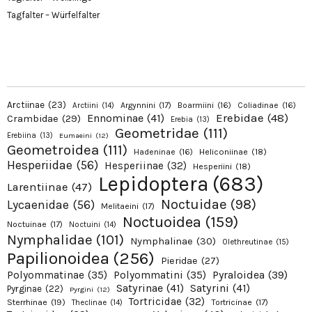
Tagfalter – Würfelfalter
Arctiinae
(23)
Argynnini
(17)
Boarmiini
(16)
Coliadinae
(16)
Arctiini
(14)
Erebidae
(48)
Ennominae
(41)
Crambidae
(29)
Erebia
(13)
Geometridae
(111)
Erebiina
(13)
Eumaeini
(12)
Geometroidea
(111)
Hadeninae
(16)
Heliconiinae
(18)
Hesperiidae
(56)
Hesperiinae
(32)
Hesperiini
(18)
Lepidoptera
(683)
Larentiinae
(47)
Noctuidae
(98)
Lycaenidae
(56)
Melitaeini
(17)
Noctuoidea
(159)
Noctuinae
(17)
Noctuini
(14)
Nymphalidae
(101)
Nymphalinae
(30)
Olethreutinae
(15)
Papilionoidea
(256)
Pieridae
(27)
Pyraloidea
(39)
Polyommatinae
(35)
Polyommatini
(35)
Satyrinae
(41)
Satyrini
(41)
Pyrginae
(22)
Pyrgini
(12)
Tortricidae
(32)
Sterrhinae
(19)
Tortricinae
(17)
Theclinae
(14)