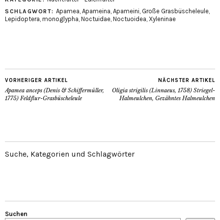
Apamea
,
Apameina
,
Apameini
,
Große Grasbüscheleule
,
SCHLAGWORT:
Lepidoptera
,
monoglypha
,
Noctuidae
,
Noctuoidea
,
Xyleninae
VORHERIGER ARTIKEL
NÄCHSTER ARTIKEL
Apamea anceps (Denis & Schiffermüller,
Oligia strigilis (Linnaeus, 1758) Striegel-
1775) Feldflur-Grasbüscheleule
Halmeulchen, Gezähntes Halmeulchen
Suche, Kategorien und Schlagwörter
Suchen