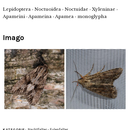
Lepidoptera › Noctuoidea › Noctuidae › Xyleninae ›
Apameini › Apameina › Apamea › monoglypha
Imago
Nachtfalter - Eulenfalter
KATEGORIE: