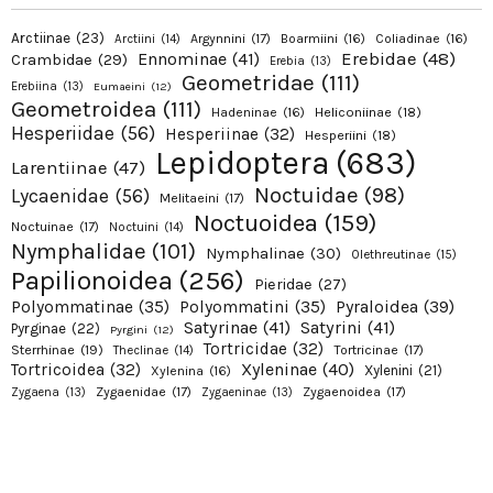
Arctiinae
(23)
Argynnini
(17)
Boarmiini
(16)
Coliadinae
(16)
Arctiini
(14)
Erebidae
(48)
Ennominae
(41)
Crambidae
(29)
Erebia
(13)
Geometridae
(111)
Erebiina
(13)
Eumaeini
(12)
Geometroidea
(111)
Hadeninae
(16)
Heliconiinae
(18)
Hesperiidae
(56)
Hesperiinae
(32)
Hesperiini
(18)
Lepidoptera
(683)
Larentiinae
(47)
Noctuidae
(98)
Lycaenidae
(56)
Melitaeini
(17)
Noctuoidea
(159)
Noctuinae
(17)
Noctuini
(14)
Nymphalidae
(101)
Nymphalinae
(30)
Olethreutinae
(15)
Papilionoidea
(256)
Pieridae
(27)
Pyraloidea
(39)
Polyommatinae
(35)
Polyommatini
(35)
Satyrinae
(41)
Satyrini
(41)
Pyrginae
(22)
Pyrgini
(12)
Tortricidae
(32)
Sterrhinae
(19)
Tortricinae
(17)
Theclinae
(14)
Xyleninae
(40)
Tortricoidea
(32)
Xylenini
(21)
Xylenina
(16)
Zygaenidae
(17)
Zygaenoidea
(17)
Zygaena
(13)
Zygaeninae
(13)