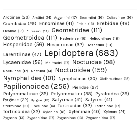
Arctiinae
(23)
Argynnini
(17)
Boarmiini
(16)
Coliadinae
(16)
Arctiini
(14)
Erebidae
(48)
Ennominae
(41)
Crambidae
(29)
Erebia
(13)
Geometridae
(111)
Erebiina
(13)
Eumaeini
(12)
Geometroidea
(111)
Hadeninae
(16)
Heliconiinae
(18)
Hesperiidae
(56)
Hesperiinae
(32)
Hesperiini
(18)
Lepidoptera
(683)
Larentiinae
(47)
Noctuidae
(98)
Lycaenidae
(56)
Melitaeini
(17)
Noctuoidea
(159)
Noctuinae
(17)
Noctuini
(14)
Nymphalidae
(101)
Nymphalinae
(30)
Olethreutinae
(15)
Papilionoidea
(256)
Pieridae
(27)
Pyraloidea
(39)
Polyommatinae
(35)
Polyommatini
(35)
Satyrinae
(41)
Satyrini
(41)
Pyrginae
(22)
Pyrgini
(12)
Tortricidae
(32)
Sterrhinae
(19)
Tortricinae
(17)
Theclinae
(14)
Xyleninae
(40)
Tortricoidea
(32)
Xylenini
(21)
Xylenina
(16)
Zygaenidae
(17)
Zygaenoidea
(17)
Zygaena
(13)
Zygaeninae
(13)