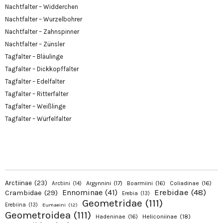
Nachtfalter – Widderchen
Nachtfalter – Wurzelbohrer
Nachtfalter – Zahnspinner
Nachtfalter – Zünsler
Tagfalter – Bläulinge
Tagfalter – Dickkopffalter
Tagfalter – Edelfalter
Tagfalter – Ritterfalter
Tagfalter – Weißlinge
Tagfalter – Würfelfalter
Arctiinae
(23)
Argynnini
(17)
Boarmiini
(16)
Coliadinae
(16)
Arctiini
(14)
Erebidae
(48)
Ennominae
(41)
Crambidae
(29)
Erebia
(13)
Geometridae
(111)
Erebiina
(13)
Eumaeini
(12)
Geometroidea
(111)
Hadeninae
(16)
Heliconiinae
(18)