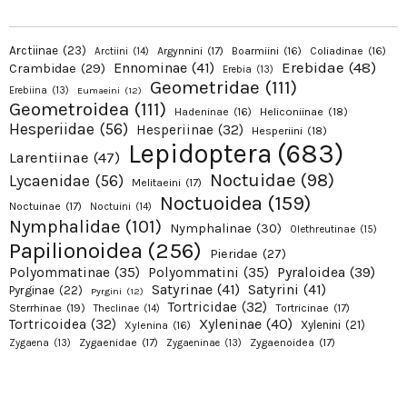
Arctiinae
(23)
Argynnini
(17)
Boarmiini
(16)
Coliadinae
(16)
Arctiini
(14)
Erebidae
(48)
Ennominae
(41)
Crambidae
(29)
Erebia
(13)
Geometridae
(111)
Erebiina
(13)
Eumaeini
(12)
Geometroidea
(111)
Hadeninae
(16)
Heliconiinae
(18)
Hesperiidae
(56)
Hesperiinae
(32)
Hesperiini
(18)
Lepidoptera
(683)
Larentiinae
(47)
Noctuidae
(98)
Lycaenidae
(56)
Melitaeini
(17)
Noctuoidea
(159)
Noctuinae
(17)
Noctuini
(14)
Nymphalidae
(101)
Nymphalinae
(30)
Olethreutinae
(15)
Papilionoidea
(256)
Pieridae
(27)
Pyraloidea
(39)
Polyommatinae
(35)
Polyommatini
(35)
Satyrinae
(41)
Satyrini
(41)
Pyrginae
(22)
Pyrgini
(12)
Tortricidae
(32)
Sterrhinae
(19)
Tortricinae
(17)
Theclinae
(14)
Xyleninae
(40)
Tortricoidea
(32)
Xylenini
(21)
Xylenina
(16)
Zygaenidae
(17)
Zygaenoidea
(17)
Zygaena
(13)
Zygaeninae
(13)