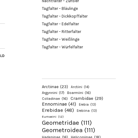
Nachtfalter – Zünsler
Tagfalter – Bläulinge
Tagfalter – Dickkopffalter
Tagfalter – Edelfalter
Tagfalter – Ritterfalter
Tagfalter – Weißlinge
Tagfalter – Würfelfalter
ILD
Arctiinae
(23)
Arctiini
(14)
Argynnini
(17)
Boarmiini
(16)
Crambidae
(29)
Coliadinae
(16)
Ennominae
(41)
Erebia
(13)
Erebidae
(48)
Erebiina
(13)
Eumaeini
(12)
Geometridae
(111)
Geometroidea
(111)
Hadeninae
(16)
Heliconiinae
(18)