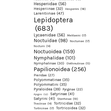
Hesperiidae
(56)
Hesperiinae
(32)
Hesperiini
(18)
Larentiinae
(47)
Lepidoptera
(683)
Lycaenidae
(56)
Melitaeini
(17)
Noctuidae
(98)
Noctuinae
(17)
Noctuini
(14)
Noctuoidea
(159)
Nymphalidae
(101)
Nymphalinae
(30)
Olethreutinae
(15)
Papilionoidea
(256)
Pieridae
(27)
Polyommatinae
(35)
Polyommatini
(35)
Pyraloidea
(39)
Pyrginae
(22)
Satyrinae
(41)
Pyrgini
(12)
Satyrini
(41)
Sterrhinae
(19)
Tortricidae
(32)
Theclinae
(14)
Tortricoidea
(32)
Tortricinae
(17)