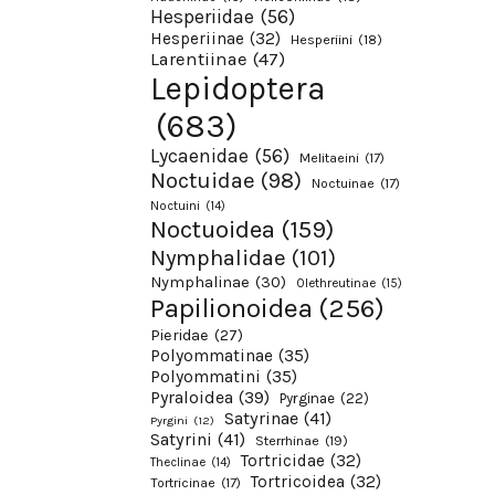
Hesperiidae
(56)
Hesperiinae
(32)
Hesperiini
(18)
Larentiinae
(47)
Lepidoptera
(683)
Lycaenidae
(56)
Melitaeini
(17)
Noctuidae
(98)
Noctuinae
(17)
Noctuini
(14)
Noctuoidea
(159)
Nymphalidae
(101)
Nymphalinae
(30)
Olethreutinae
(15)
Papilionoidea
(256)
Pieridae
(27)
Polyommatinae
(35)
Polyommatini
(35)
Pyraloidea
(39)
Pyrginae
(22)
Satyrinae
(41)
Pyrgini
(12)
Satyrini
(41)
Sterrhinae
(19)
Tortricidae
(32)
Theclinae
(14)
Tortricoidea
(32)
Tortricinae
(17)