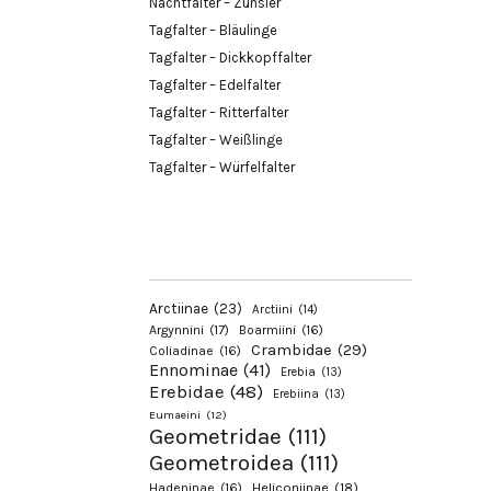
Nachtfalter – Zünsler
Tagfalter – Bläulinge
Tagfalter – Dickkopffalter
Tagfalter – Edelfalter
Tagfalter – Ritterfalter
Tagfalter – Weißlinge
Tagfalter – Würfelfalter
Arctiinae
(23)
Arctiini
(14)
Argynnini
(17)
Boarmiini
(16)
Crambidae
(29)
Coliadinae
(16)
Ennominae
(41)
Erebia
(13)
Erebidae
(48)
Erebiina
(13)
Eumaeini
(12)
Geometridae
(111)
Geometroidea
(111)
Hadeninae
(16)
Heliconiinae
(18)