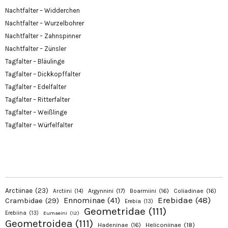
Nachtfalter – Widderchen
Nachtfalter – Wurzelbohrer
Nachtfalter – Zahnspinner
Nachtfalter – Zünsler
Tagfalter – Bläulinge
Tagfalter – Dickkopffalter
Tagfalter – Edelfalter
Tagfalter – Ritterfalter
Tagfalter – Weißlinge
Tagfalter – Würfelfalter
Arctiinae
(23)
Argynnini
(17)
Boarmiini
(16)
Coliadinae
(16)
Arctiini
(14)
Erebidae
(48)
Ennominae
(41)
Crambidae
(29)
Erebia
(13)
Geometridae
(111)
Erebiina
(13)
Eumaeini
(12)
Geometroidea
(111)
Hadeninae
(16)
Heliconiinae
(18)