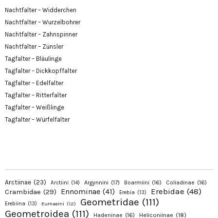
Nachtfalter – Widderchen
Nachtfalter – Wurzelbohrer
Nachtfalter – Zahnspinner
Nachtfalter – Zünsler
Tagfalter – Bläulinge
Tagfalter – Dickkopffalter
Tagfalter – Edelfalter
Tagfalter – Ritterfalter
Tagfalter – Weißlinge
Tagfalter – Würfelfalter
Arctiinae
(23)
Argynnini
(17)
Boarmiini
(16)
Coliadinae
(16)
Arctiini
(14)
Erebidae
(48)
Ennominae
(41)
Crambidae
(29)
Erebia
(13)
Geometridae
(111)
Erebiina
(13)
Eumaeini
(12)
Geometroidea
(111)
Hadeninae
(16)
Heliconiinae
(18)