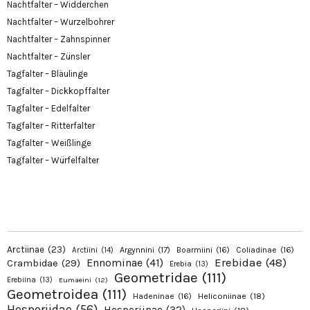
Nachtfalter – Widderchen
Nachtfalter – Wurzelbohrer
Nachtfalter – Zahnspinner
Nachtfalter – Zünsler
Tagfalter – Bläulinge
Tagfalter – Dickkopffalter
Tagfalter – Edelfalter
Tagfalter – Ritterfalter
Tagfalter – Weißlinge
Tagfalter – Würfelfalter
Arctiinae
(23)
Argynnini
(17)
Boarmiini
(16)
Coliadinae
(16)
Arctiini
(14)
Erebidae
(48)
Ennominae
(41)
Crambidae
(29)
Erebia
(13)
Geometridae
(111)
Erebiina
(13)
Eumaeini
(12)
Geometroidea
(111)
Hadeninae
(16)
Heliconiinae
(18)
Hesperiidae
(56)