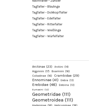
Nachtfalter – Zünsler
Tagfalter – Bläulinge
Tagfalter – Dickkopffalter
Tagfalter – Edelfalter
Tagfalter – Ritterfalter
Tagfalter – Weißlinge
Tagfalter – Würfelfalter
Arctiinae
(23)
Arctiini
(14)
Argynnini
(17)
Boarmiini
(16)
Crambidae
(29)
Coliadinae
(16)
Ennominae
(41)
Erebia
(13)
Erebidae
(48)
Erebiina
(13)
Eumaeini
(12)
Geometridae
(111)
Geometroidea
(111)
Hadeninae
(16)
Heliconiinae
(18)