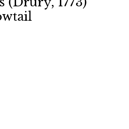
 (Drury, 1773)
wtail