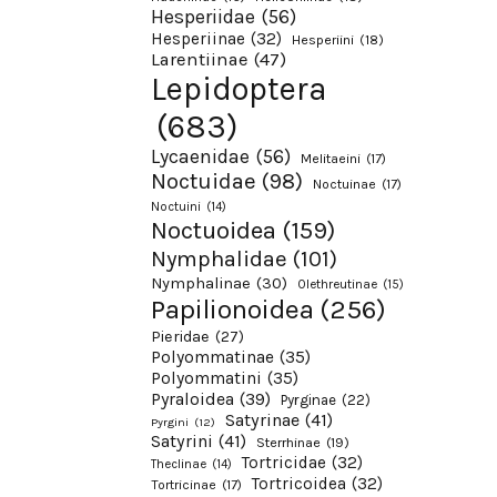
Hesperiidae
(56)
Hesperiinae
(32)
Hesperiini
(18)
Larentiinae
(47)
Lepidoptera
(683)
Lycaenidae
(56)
Melitaeini
(17)
Noctuidae
(98)
Noctuinae
(17)
Noctuini
(14)
Noctuoidea
(159)
Nymphalidae
(101)
Nymphalinae
(30)
Olethreutinae
(15)
Papilionoidea
(256)
Pieridae
(27)
Polyommatinae
(35)
Polyommatini
(35)
Pyraloidea
(39)
Pyrginae
(22)
Satyrinae
(41)
Pyrgini
(12)
Satyrini
(41)
Sterrhinae
(19)
Tortricidae
(32)
Theclinae
(14)
Tortricoidea
(32)
Tortricinae
(17)