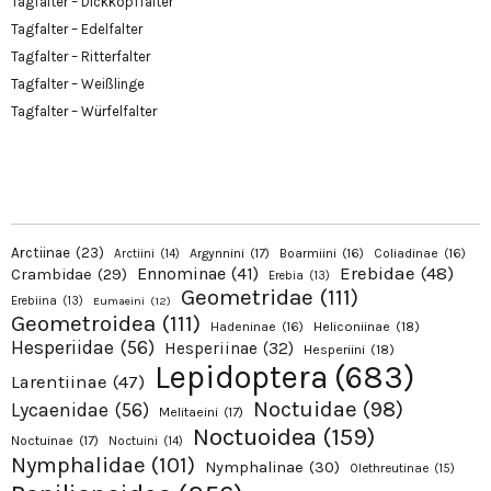
Tagfalter – Dickkopffalter
Tagfalter – Edelfalter
Tagfalter – Ritterfalter
Tagfalter – Weißlinge
Tagfalter – Würfelfalter
Arctiinae
(23)
Argynnini
(17)
Boarmiini
(16)
Coliadinae
(16)
Arctiini
(14)
Erebidae
(48)
Ennominae
(41)
Crambidae
(29)
Erebia
(13)
Geometridae
(111)
Erebiina
(13)
Eumaeini
(12)
Geometroidea
(111)
Hadeninae
(16)
Heliconiinae
(18)
Hesperiidae
(56)
Hesperiinae
(32)
Hesperiini
(18)
Lepidoptera
(683)
Larentiinae
(47)
Noctuidae
(98)
Lycaenidae
(56)
Melitaeini
(17)
Noctuoidea
(159)
Noctuinae
(17)
Noctuini
(14)
Nymphalidae
(101)
Nymphalinae
(30)
Olethreutinae
(15)