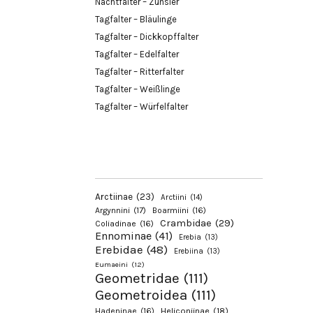
Nachtfalter – Zünsler
Tagfalter – Bläulinge
Tagfalter – Dickkopffalter
Tagfalter – Edelfalter
Tagfalter – Ritterfalter
Tagfalter – Weißlinge
Tagfalter – Würfelfalter
Arctiinae
(23)
Arctiini
(14)
Argynnini
(17)
Boarmiini
(16)
Crambidae
(29)
Coliadinae
(16)
Ennominae
(41)
Erebia
(13)
Erebidae
(48)
Erebiina
(13)
Eumaeini
(12)
Geometridae
(111)
Geometroidea
(111)
Hadeninae
(16)
Heliconiinae
(18)