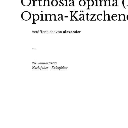
Orthosia opima (
Opima-Kätzchen
Veröffentlicht von
alexander
…
25. Januar 2022
Nachtfalter - Eulenfalter