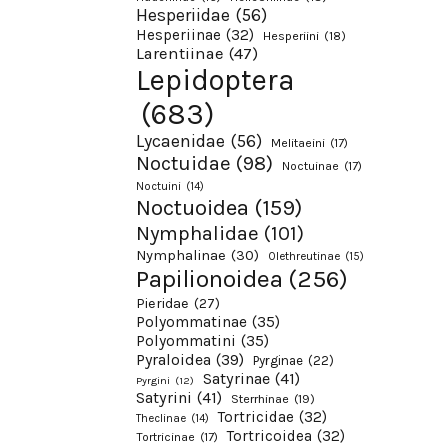
Hesperiidae
(56)
Hesperiinae
(32)
Hesperiini
(18)
Larentiinae
(47)
Lepidoptera
(683)
Lycaenidae
(56)
Melitaeini
(17)
Noctuidae
(98)
Noctuinae
(17)
Noctuini
(14)
Noctuoidea
(159)
Nymphalidae
(101)
Nymphalinae
(30)
Olethreutinae
(15)
Papilionoidea
(256)
Pieridae
(27)
Polyommatinae
(35)
Polyommatini
(35)
Pyraloidea
(39)
Pyrginae
(22)
Satyrinae
(41)
Pyrgini
(12)
Satyrini
(41)
Sterrhinae
(19)
Tortricidae
(32)
Theclinae
(14)
Tortricoidea
(32)
Tortricinae
(17)