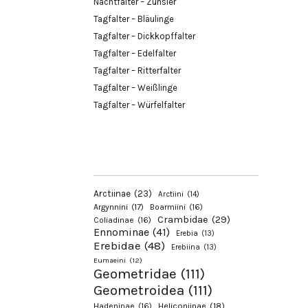
Nachtfalter – Zünsler
Tagfalter – Bläulinge
Tagfalter – Dickkopffalter
Tagfalter – Edelfalter
Tagfalter – Ritterfalter
Tagfalter – Weißlinge
Tagfalter – Würfelfalter
Arctiinae
(23)
Arctiini
(14)
Argynnini
(17)
Boarmiini
(16)
Crambidae
(29)
Coliadinae
(16)
Ennominae
(41)
Erebia
(13)
Erebidae
(48)
Erebiina
(13)
Eumaeini
(12)
Geometridae
(111)
Geometroidea
(111)
Hadeninae
(16)
Heliconiinae
(18)