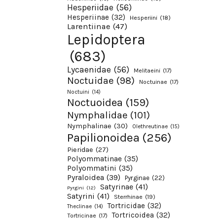
Hesperiidae
(56)
Hesperiinae
(32)
Hesperiini
(18)
Larentiinae
(47)
Lepidoptera
(683)
Lycaenidae
(56)
Melitaeini
(17)
Noctuidae
(98)
Noctuinae
(17)
Noctuini
(14)
Noctuoidea
(159)
Nymphalidae
(101)
Nymphalinae
(30)
Olethreutinae
(15)
Papilionoidea
(256)
Pieridae
(27)
Polyommatinae
(35)
Polyommatini
(35)
Pyraloidea
(39)
Pyrginae
(22)
Satyrinae
(41)
Pyrgini
(12)
Satyrini
(41)
Sterrhinae
(19)
Tortricidae
(32)
Theclinae
(14)
Tortricoidea
(32)
Tortricinae
(17)