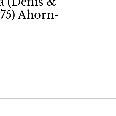
a (Denis &
775) Ahorn-