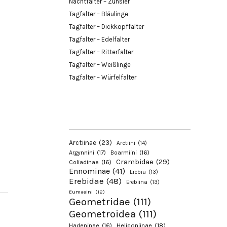
Nachtfalter – Zünsler
Tagfalter – Bläulinge
Tagfalter – Dickkopffalter
Tagfalter – Edelfalter
Tagfalter – Ritterfalter
Tagfalter – Weißlinge
Tagfalter – Würfelfalter
Arctiinae
(23)
Arctiini
(14)
Argynnini
(17)
Boarmiini
(16)
Crambidae
(29)
Coliadinae
(16)
Ennominae
(41)
Erebia
(13)
Erebidae
(48)
Erebiina
(13)
Eumaeini
(12)
Geometridae
(111)
Geometroidea
(111)
Hadeninae
(16)
Heliconiinae
(18)