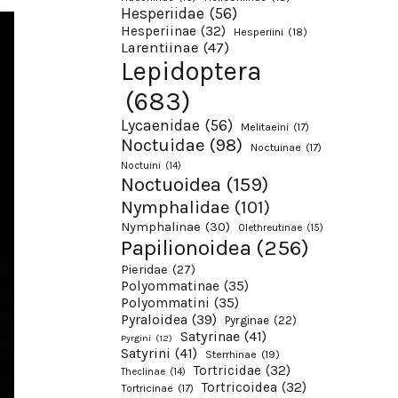
Hesperiidae
(56)
Hesperiinae
(32)
Hesperiini
(18)
Larentiinae
(47)
Lepidoptera
(683)
Lycaenidae
(56)
Melitaeini
(17)
Noctuidae
(98)
Noctuinae
(17)
Noctuini
(14)
Noctuoidea
(159)
Nymphalidae
(101)
Nymphalinae
(30)
Olethreutinae
(15)
Papilionoidea
(256)
Pieridae
(27)
Polyommatinae
(35)
Polyommatini
(35)
Pyraloidea
(39)
Pyrginae
(22)
Satyrinae
(41)
Pyrgini
(12)
Satyrini
(41)
Sterrhinae
(19)
Tortricidae
(32)
Theclinae
(14)
Tortricoidea
(32)
Tortricinae
(17)