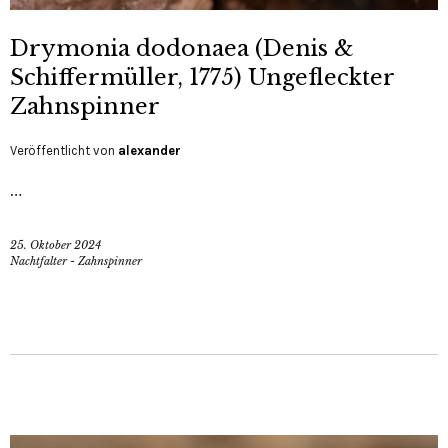
Drymonia dodonaea (Denis &
Schiffermüller, 1775) Ungefleckter
Zahnspinner
Veröffentlicht von
alexander
…
25. Oktober 2024
Nachtfalter - Zahnspinner