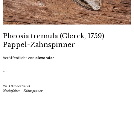
Pheosia tremula (Clerck, 1759)
Pappel-Zahnspinner
Veröffentlicht von
alexander
…
25. Oktober 2024
Nachtfalter - Zahnspinner