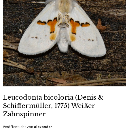
Leucodonta bicoloria (Denis &
Schiffermüller, 1775) Weißer
Zahnspinner
Veröffentlicht von
alexander