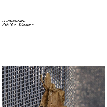
…
14. Dezember 2021
Nachtfalter - Zahnspinner