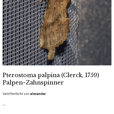
Pterostoma palpina (Clerck, 1759)
Palpen-Zahnspinner
Veröffentlicht von
alexander
…