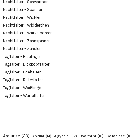
Nachtfalter – Schwärmer
Nachtfalter – Spanner
Nachtfalter – Wickler
Nachtfalter – Widderchen
Nachtfalter – Wurzelbohrer
Nachtfalter – Zahnspinner
Nachtfalter – Zünsler
Tagfalter – Bläulinge
Tagfalter – Dickkopffalter
Tagfalter – Edelfalter
Tagfalter – Ritterfalter
Tagfalter – Weißlinge
Tagfalter – Würfelfalter
Arctiinae
(23)
Argynnini
(17)
Boarmiini
(16)
Coliadinae
(16)
Arctiini
(14)