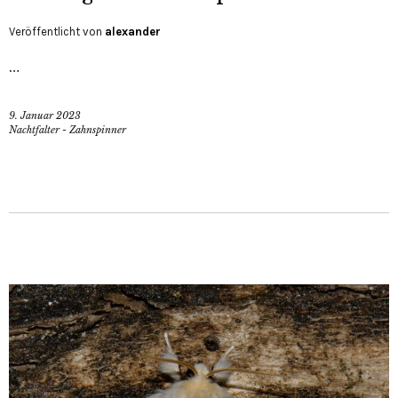
Veröffentlicht von
alexander
…
9. Januar 2023
Nachtfalter - Zahnspinner