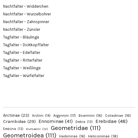
Nachtfalter – Widderchen
Nachtfalter – Wurzelbohrer
Nachtfalter – Zahnspinner
Nachtfalter – Zünsler
Tagfalter – Bläulinge
Tagfalter – Dickkopffalter
Tagfalter – Edelfalter
Tagfalter – Ritterfalter
Tagfalter – Weißlinge
Tagfalter – Würfelfalter
Arctiinae
(23)
Argynnini
(17)
Boarmiini
(16)
Coliadinae
(16)
Arctiini
(14)
Erebidae
(48)
Ennominae
(41)
Crambidae
(29)
Erebia
(13)
Geometridae
(111)
Erebiina
(13)
Eumaeini
(12)
Geometroidea
(111)
Hadeninae
(16)
Heliconiinae
(18)