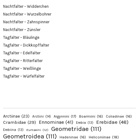
Nachtfalter – Widderchen
Nachtfalter – Wurzelbohrer
Nachtfalter – Zahnspinner
Nachtfalter – Zünsler
Tagfalter – Bläulinge
Tagfalter – Dickkopffalter
Tagfalter – Edelfalter
Tagfalter – Ritterfalter
Tagfalter – Weißlinge
Tagfalter – Würfelfalter
Arctiinae
(23)
Argynnini
(17)
Boarmiini
(16)
Coliadinae
(16)
Arctiini
(14)
Erebidae
(48)
Ennominae
(41)
Crambidae
(29)
Erebia
(13)
Geometridae
(111)
Erebiina
(13)
Eumaeini
(12)
Geometroidea
(111)
Hadeninae
(16)
Heliconiinae
(18)