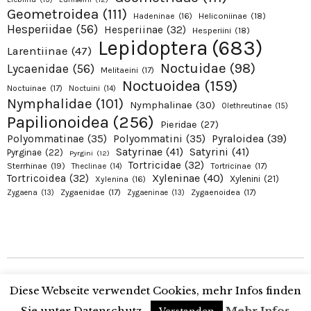
Geometroidea
(111)
Hadeninae
(16)
Heliconiinae
(18)
Hesperiidae
(56)
Hesperiinae
(32)
Hesperiini
(18)
Lepidoptera
(683)
Larentiinae
(47)
Noctuidae
(98)
Lycaenidae
(56)
Melitaeini
(17)
Noctuoidea
(159)
Noctuinae
(17)
Noctuini
(14)
Nymphalidae
(101)
Nymphalinae
(30)
Olethreutinae
(15)
Papilionoidea
(256)
Pieridae
(27)
Pyraloidea
(39)
Polyommatinae
(35)
Polyommatini
(35)
Satyrinae
(41)
Satyrini
(41)
Pyrginae
(22)
Pyrgini
(12)
Tortricidae
(32)
Sterrhinae
(19)
Tortricinae
(17)
Theclinae
(14)
Xyleninae
(40)
Tortricoidea
(32)
Xylenini
(21)
Xylenina
(16)
Zygaenidae
(17)
Zygaenoidea
(17)
Zygaena
(13)
Zygaeninae
(13)
Copyright © 2026 Alexanders Schmetterlinge. Proudly presented by Alexander
Diese Webseite verwendet Cookies, mehr Infos finden
Ohr
Sie unter Datenschutz.
Mehr Infos