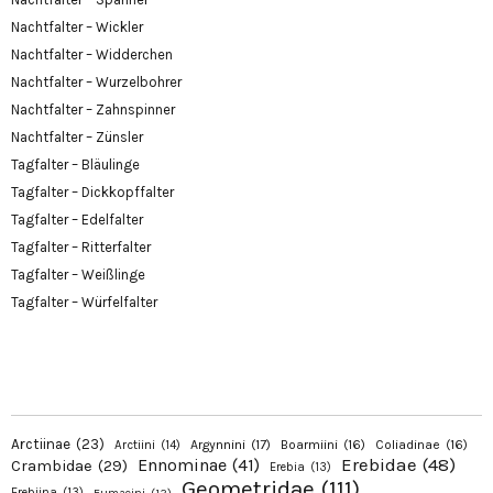
Nachtfalter – Wickler
Nachtfalter – Widderchen
Nachtfalter – Wurzelbohrer
Nachtfalter – Zahnspinner
Nachtfalter – Zünsler
Tagfalter – Bläulinge
Tagfalter – Dickkopffalter
Tagfalter – Edelfalter
Tagfalter – Ritterfalter
Tagfalter – Weißlinge
Tagfalter – Würfelfalter
Arctiinae
(23)
Argynnini
(17)
Boarmiini
(16)
Coliadinae
(16)
Arctiini
(14)
Erebidae
(48)
Ennominae
(41)
Crambidae
(29)
Erebia
(13)
Geometridae
(111)
Erebiina
(13)
Eumaeini
(12)