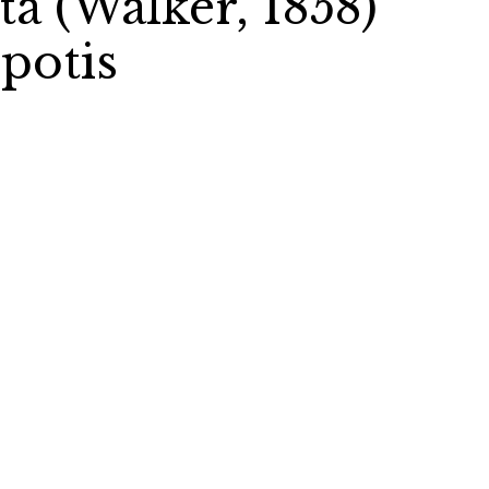
a (Walker, 1858)
potis