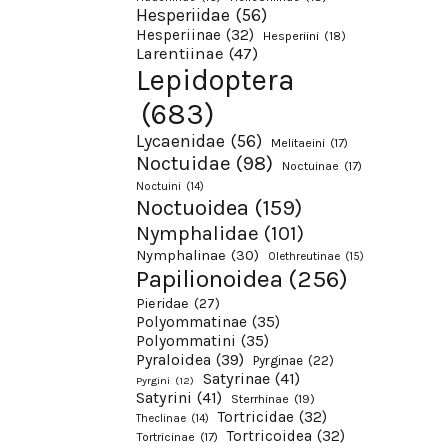
Hesperiidae
(56)
Hesperiinae
(32)
Hesperiini
(18)
Larentiinae
(47)
Lepidoptera
(683)
Lycaenidae
(56)
Melitaeini
(17)
Noctuidae
(98)
Noctuinae
(17)
Noctuini
(14)
Noctuoidea
(159)
Nymphalidae
(101)
Nymphalinae
(30)
Olethreutinae
(15)
Papilionoidea
(256)
Pieridae
(27)
Polyommatinae
(35)
Polyommatini
(35)
Pyraloidea
(39)
Pyrginae
(22)
Satyrinae
(41)
Pyrgini
(12)
Satyrini
(41)
Sterrhinae
(19)
Tortricidae
(32)
Theclinae
(14)
Tortricoidea
(32)
Tortricinae
(17)