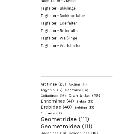
Nachtfalter – Zünsler
Tagfalter – Bläulinge
Tagfalter – Dickkopffalter
Tagfalter – Edelfalter
Tagfalter – Ritterfalter
Tagfalter – Weißlinge
Tagfalter – Würfelfalter
Arctiinae
(23)
Arctiini
(14)
Argynnini
(17)
Boarmiini
(16)
Crambidae
(29)
Coliadinae
(16)
Ennominae
(41)
Erebia
(13)
Erebidae
(48)
Erebiina
(13)
Eumaeini
(12)
Geometridae
(111)
Geometroidea
(111)
Hadeninae
(16)
Heliconiinae
(18)