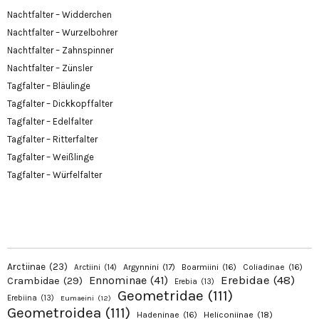
Nachtfalter – Widderchen
Nachtfalter – Wurzelbohrer
Nachtfalter – Zahnspinner
Nachtfalter – Zünsler
Tagfalter – Bläulinge
Tagfalter – Dickkopffalter
Tagfalter – Edelfalter
Tagfalter – Ritterfalter
Tagfalter – Weißlinge
Tagfalter – Würfelfalter
Arctiinae
(23)
Argynnini
(17)
Boarmiini
(16)
Coliadinae
(16)
Arctiini
(14)
Erebidae
(48)
Ennominae
(41)
Crambidae
(29)
Erebia
(13)
Geometridae
(111)
Erebiina
(13)
Eumaeini
(12)
Geometroidea
(111)
Hadeninae
(16)
Heliconiinae
(18)