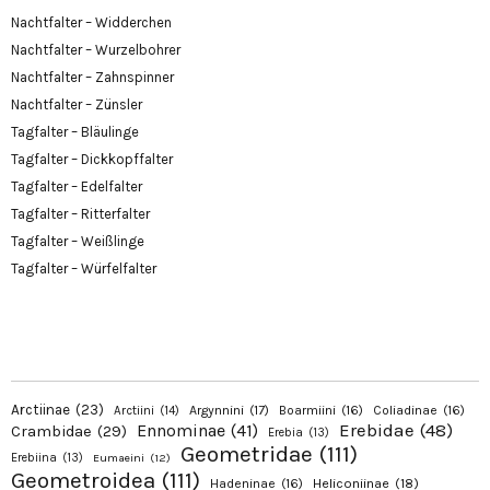
Nachtfalter – Widderchen
Nachtfalter – Wurzelbohrer
Nachtfalter – Zahnspinner
Nachtfalter – Zünsler
Tagfalter – Bläulinge
Tagfalter – Dickkopffalter
Tagfalter – Edelfalter
Tagfalter – Ritterfalter
Tagfalter – Weißlinge
Tagfalter – Würfelfalter
Arctiinae
(23)
Argynnini
(17)
Boarmiini
(16)
Coliadinae
(16)
Arctiini
(14)
Erebidae
(48)
Ennominae
(41)
Crambidae
(29)
Erebia
(13)
Geometridae
(111)
Erebiina
(13)
Eumaeini
(12)
Geometroidea
(111)
Hadeninae
(16)
Heliconiinae
(18)