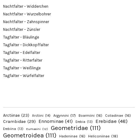
Nachtfalter – Widderchen
Nachtfalter – Wurzelbohrer
Nachtfalter – Zahnspinner
Nachtfalter – Zünsler
Tagfalter – Bläulinge
Tagfalter – Dickkopffalter
Tagfalter – Edelfalter
Tagfalter – Ritterfalter
Tagfalter – Weißlinge
Tagfalter – Würfelfalter
Arctiinae
(23)
Argynnini
(17)
Boarmiini
(16)
Coliadinae
(16)
Arctiini
(14)
Erebidae
(48)
Ennominae
(41)
Crambidae
(29)
Erebia
(13)
Geometridae
(111)
Erebiina
(13)
Eumaeini
(12)
Geometroidea
(111)
Hadeninae
(16)
Heliconiinae
(18)