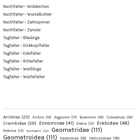
Nachtfalter – Widderchen
Nachtfalter – Wurzelbohrer
Nachtfalter – Zahnspinner
Nachtfalter – Zünsler
Tagfalter – Bläulinge
Tagfalter – Dickkopffalter
Tagfalter – Edelfalter
Tagfalter – Ritterfalter
Tagfalter – Weißlinge
Tagfalter – Würfelfalter
Arctiinae
(23)
Argynnini
(17)
Boarmiini
(16)
Coliadinae
(16)
Arctiini
(14)
Erebidae
(48)
Ennominae
(41)
Crambidae
(29)
Erebia
(13)
Geometridae
(111)
Erebiina
(13)
Eumaeini
(12)
Geometroidea
(111)
Hadeninae
(16)
Heliconiinae
(18)