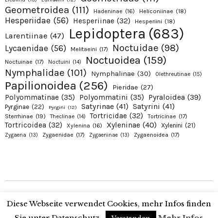
Geometroidea
(111)
Hadeninae
(16)
Heliconiinae
(18)
Hesperiidae
(56)
Hesperiinae
(32)
Hesperiini
(18)
Lepidoptera
(683)
Larentiinae
(47)
Noctuidae
(98)
Lycaenidae
(56)
Melitaeini
(17)
Noctuoidea
(159)
Noctuinae
(17)
Noctuini
(14)
Nymphalidae
(101)
Nymphalinae
(30)
Olethreutinae
(15)
Papilionoidea
(256)
Pieridae
(27)
Pyraloidea
(39)
Polyommatinae
(35)
Polyommatini
(35)
Satyrinae
(41)
Satyrini
(41)
Pyrginae
(22)
Pyrgini
(12)
Tortricidae
(32)
Sterrhinae
(19)
Tortricinae
(17)
Theclinae
(14)
Xyleninae
(40)
Tortricoidea
(32)
Xylenini
(21)
Xylenina
(16)
Zygaenidae
(17)
Zygaenoidea
(17)
Zygaena
(13)
Zygaeninae
(13)
Copyright © 2026 Alexanders Schmetterlinge. Proudly presented by Alexander
Diese Webseite verwendet Cookies, mehr Infos finden
Ohr
Sie unter Datenschutz.
Mehr Infos