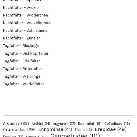
Nachtfalter – Wickler
Nachtfalter – Widderchen
Nachtfalter – Wurzelbohrer
Nachtfalter – Zahnspinner
Nachtfalter – Zünsler
Tagfalter – Bläulinge
Tagfalter – Dickkopffalter
Tagfalter – Edelfalter
Tagfalter – Ritterfalter
Tagfalter – Weißlinge
Tagfalter – Würfelfalter
Arctiinae
(23)
Argynnini
(17)
Boarmiini
(16)
Coliadinae
(16)
Arctiini
(14)
Erebidae
(48)
Ennominae
(41)
Crambidae
(29)
Erebia
(13)
Geometridae
(111)
Erebiina
(13)
Eumaeini
(12)