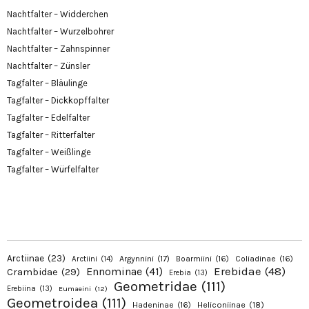
Nachtfalter – Widderchen
Nachtfalter – Wurzelbohrer
Nachtfalter – Zahnspinner
Nachtfalter – Zünsler
Tagfalter – Bläulinge
Tagfalter – Dickkopffalter
Tagfalter – Edelfalter
Tagfalter – Ritterfalter
Tagfalter – Weißlinge
Tagfalter – Würfelfalter
Arctiinae
(23)
Argynnini
(17)
Boarmiini
(16)
Coliadinae
(16)
Arctiini
(14)
Erebidae
(48)
Ennominae
(41)
Crambidae
(29)
Erebia
(13)
Geometridae
(111)
Erebiina
(13)
Eumaeini
(12)
Geometroidea
(111)
Hadeninae
(16)
Heliconiinae
(18)