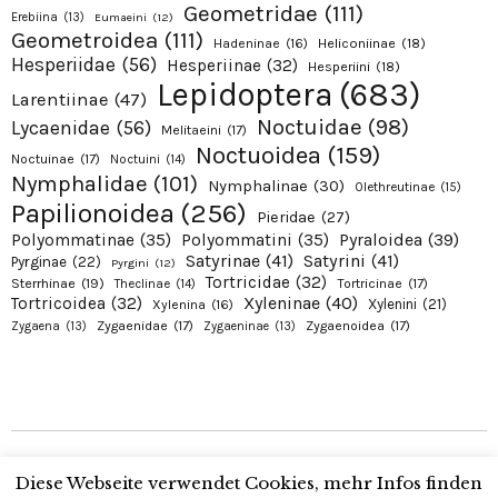
Geometridae
(111)
Erebiina
(13)
Eumaeini
(12)
Geometroidea
(111)
Hadeninae
(16)
Heliconiinae
(18)
Hesperiidae
(56)
Hesperiinae
(32)
Hesperiini
(18)
Lepidoptera
(683)
Larentiinae
(47)
Noctuidae
(98)
Lycaenidae
(56)
Melitaeini
(17)
Noctuoidea
(159)
Noctuinae
(17)
Noctuini
(14)
Nymphalidae
(101)
Nymphalinae
(30)
Olethreutinae
(15)
Papilionoidea
(256)
Pieridae
(27)
Pyraloidea
(39)
Polyommatinae
(35)
Polyommatini
(35)
Satyrinae
(41)
Satyrini
(41)
Pyrginae
(22)
Pyrgini
(12)
Tortricidae
(32)
Sterrhinae
(19)
Tortricinae
(17)
Theclinae
(14)
Xyleninae
(40)
Tortricoidea
(32)
Xylenini
(21)
Xylenina
(16)
Zygaenidae
(17)
Zygaenoidea
(17)
Zygaena
(13)
Zygaeninae
(13)
Copyright © 2026 Alexanders Schmetterlinge. Proudly presented by Alexander
Diese Webseite verwendet Cookies, mehr Infos finden