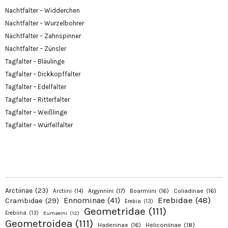
Nachtfalter – Widderchen
Nachtfalter – Wurzelbohrer
Nachtfalter – Zahnspinner
Nachtfalter – Zünsler
Tagfalter – Bläulinge
Tagfalter – Dickkopffalter
Tagfalter – Edelfalter
Tagfalter – Ritterfalter
Tagfalter – Weißlinge
Tagfalter – Würfelfalter
Arctiinae
(23)
Argynnini
(17)
Boarmiini
(16)
Coliadinae
(16)
Arctiini
(14)
Erebidae
(48)
Ennominae
(41)
Crambidae
(29)
Erebia
(13)
Geometridae
(111)
Erebiina
(13)
Eumaeini
(12)
Geometroidea
(111)
Hadeninae
(16)
Heliconiinae
(18)