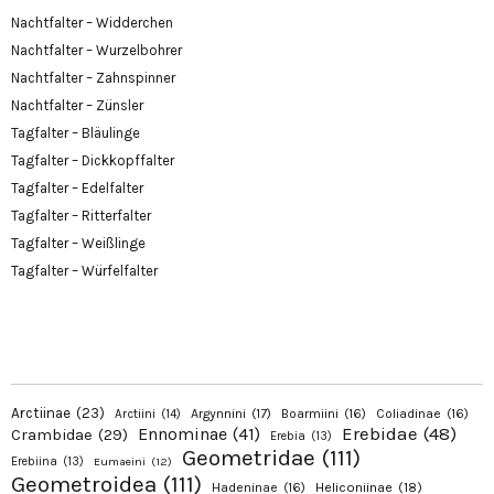
Nachtfalter – Widderchen
Nachtfalter – Wurzelbohrer
Nachtfalter – Zahnspinner
Nachtfalter – Zünsler
Tagfalter – Bläulinge
Tagfalter – Dickkopffalter
Tagfalter – Edelfalter
Tagfalter – Ritterfalter
Tagfalter – Weißlinge
Tagfalter – Würfelfalter
Arctiinae
(23)
Argynnini
(17)
Boarmiini
(16)
Coliadinae
(16)
Arctiini
(14)
Erebidae
(48)
Ennominae
(41)
Crambidae
(29)
Erebia
(13)
Geometridae
(111)
Erebiina
(13)
Eumaeini
(12)
Geometroidea
(111)
Hadeninae
(16)
Heliconiinae
(18)