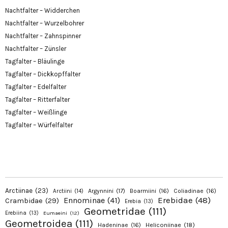
Nachtfalter – Widderchen
Nachtfalter – Wurzelbohrer
Nachtfalter – Zahnspinner
Nachtfalter – Zünsler
Tagfalter – Bläulinge
Tagfalter – Dickkopffalter
Tagfalter – Edelfalter
Tagfalter – Ritterfalter
Tagfalter – Weißlinge
Tagfalter – Würfelfalter
Arctiinae
(23)
Argynnini
(17)
Boarmiini
(16)
Coliadinae
(16)
Arctiini
(14)
Erebidae
(48)
Ennominae
(41)
Crambidae
(29)
Erebia
(13)
Geometridae
(111)
Erebiina
(13)
Eumaeini
(12)
Geometroidea
(111)
Hadeninae
(16)
Heliconiinae
(18)