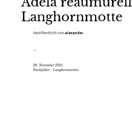
Adela reaumurella
Langhornmotte
Veröffentlicht von
alexander
…
28. November 2021
Nachtfalter - Langhornmotten