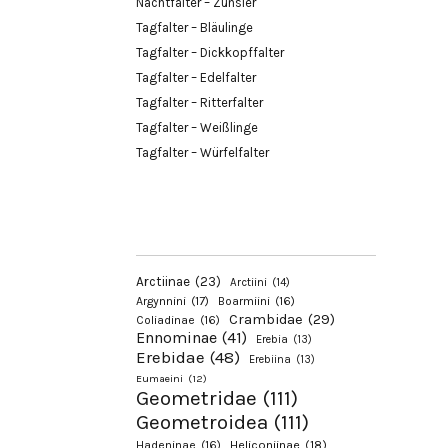
Nachtfalter – Zünsler
Tagfalter – Bläulinge
Tagfalter – Dickkopffalter
Tagfalter – Edelfalter
Tagfalter – Ritterfalter
Tagfalter – Weißlinge
Tagfalter – Würfelfalter
Arctiinae
(23)
Arctiini
(14)
Argynnini
(17)
Boarmiini
(16)
Crambidae
(29)
Coliadinae
(16)
Ennominae
(41)
Erebia
(13)
Erebidae
(48)
Erebiina
(13)
Eumaeini
(12)
Geometridae
(111)
Geometroidea
(111)
Hadeninae
(16)
Heliconiinae
(18)