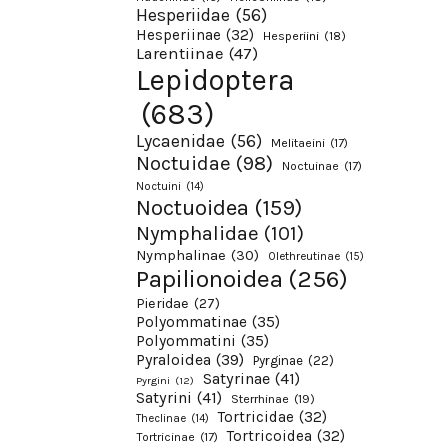
Hesperiidae
(56)
Hesperiinae
(32)
Hesperiini
(18)
Larentiinae
(47)
Lepidoptera
(683)
Lycaenidae
(56)
Melitaeini
(17)
Noctuidae
(98)
Noctuinae
(17)
Noctuini
(14)
Noctuoidea
(159)
Nymphalidae
(101)
Nymphalinae
(30)
Olethreutinae
(15)
Papilionoidea
(256)
Pieridae
(27)
Polyommatinae
(35)
Polyommatini
(35)
Pyraloidea
(39)
Pyrginae
(22)
Satyrinae
(41)
Pyrgini
(12)
Satyrini
(41)
Sterrhinae
(19)
Tortricidae
(32)
Theclinae
(14)
Tortricoidea
(32)
Tortricinae
(17)