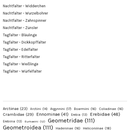
Nachtfalter – Widderchen
Nachtfalter – Wurzelbohrer
Nachtfalter – Zahnspinner
Nachtfalter – Zünsler
Tagfalter – Bläulinge
Tagfalter – Dickkopffalter
Tagfalter – Edelfalter
Tagfalter – Ritterfalter
Tagfalter – Weißlinge
Tagfalter – Würfelfalter
Arctiinae
(23)
Argynnini
(17)
Boarmiini
(16)
Coliadinae
(16)
Arctiini
(14)
Erebidae
(48)
Ennominae
(41)
Crambidae
(29)
Erebia
(13)
Geometridae
(111)
Erebiina
(13)
Eumaeini
(12)
Geometroidea
(111)
Hadeninae
(16)
Heliconiinae
(18)