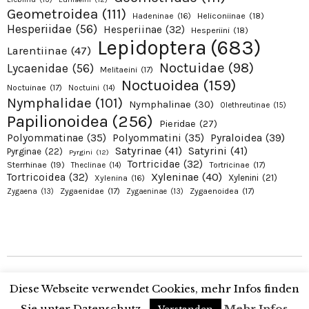
Geometroidea
(111)
Hadeninae
(16)
Heliconiinae
(18)
Hesperiidae
(56)
Hesperiinae
(32)
Hesperiini
(18)
Lepidoptera
(683)
Larentiinae
(47)
Noctuidae
(98)
Lycaenidae
(56)
Melitaeini
(17)
Noctuoidea
(159)
Noctuinae
(17)
Noctuini
(14)
Nymphalidae
(101)
Nymphalinae
(30)
Olethreutinae
(15)
Papilionoidea
(256)
Pieridae
(27)
Pyraloidea
(39)
Polyommatinae
(35)
Polyommatini
(35)
Satyrinae
(41)
Satyrini
(41)
Pyrginae
(22)
Pyrgini
(12)
Tortricidae
(32)
Sterrhinae
(19)
Tortricinae
(17)
Theclinae
(14)
Xyleninae
(40)
Tortricoidea
(32)
Xylenini
(21)
Xylenina
(16)
Zygaenidae
(17)
Zygaenoidea
(17)
Zygaena
(13)
Zygaeninae
(13)
Copyright © 2026 Alexanders Schmetterlinge. Proudly presented by Alexander
Diese Webseite verwendet Cookies, mehr Infos finden
Ohr
Sie unter Datenschutz.
Mehr Infos