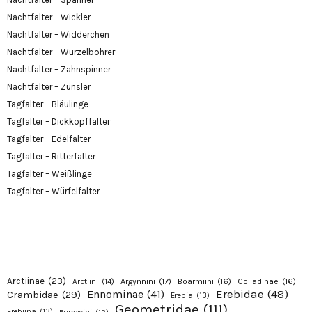
Nachtfalter – Wickler
Nachtfalter – Widderchen
Nachtfalter – Wurzelbohrer
Nachtfalter – Zahnspinner
Nachtfalter – Zünsler
Tagfalter – Bläulinge
Tagfalter – Dickkopffalter
Tagfalter – Edelfalter
Tagfalter – Ritterfalter
Tagfalter – Weißlinge
Tagfalter – Würfelfalter
Arctiinae
(23)
Argynnini
(17)
Boarmiini
(16)
Coliadinae
(16)
Arctiini
(14)
Erebidae
(48)
Ennominae
(41)
Crambidae
(29)
Erebia
(13)
Geometridae
(111)
Erebiina
(13)
Eumaeini
(12)