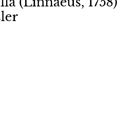
la (Linnaeus, 1758)
ler