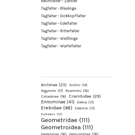
Nachtfalter – Zünsler
Tagfalter – Bläulinge
Tagfalter – Dickkopffalter
Tagfalter – Edelfalter
Tagfalter – Ritterfalter
Tagfalter – Weißlinge
Tagfalter – Würfelfalter
Arctiinae
(23)
Arctiini
(14)
Argynnini
(17)
Boarmiini
(16)
Crambidae
(29)
Coliadinae
(16)
Ennominae
(41)
Erebia
(13)
Erebidae
(48)
Erebiina
(13)
Eumaeini
(12)
Geometridae
(111)
Geometroidea
(111)
Hadeninae
(16)
Heliconiinae
(18)