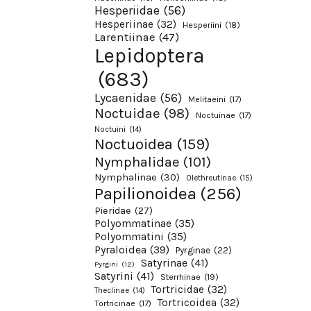
Hesperiidae
(56)
Hesperiinae
(32)
Hesperiini
(18)
Larentiinae
(47)
Lepidoptera
(683)
Lycaenidae
(56)
Melitaeini
(17)
Noctuidae
(98)
Noctuinae
(17)
Noctuini
(14)
Noctuoidea
(159)
Nymphalidae
(101)
Nymphalinae
(30)
Olethreutinae
(15)
Papilionoidea
(256)
Pieridae
(27)
Polyommatinae
(35)
Polyommatini
(35)
Pyraloidea
(39)
Pyrginae
(22)
Satyrinae
(41)
Pyrgini
(12)
Satyrini
(41)
Sterrhinae
(19)
Tortricidae
(32)
Theclinae
(14)
Tortricoidea
(32)
Tortricinae
(17)