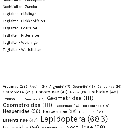
Nachtfalter – Zünsler
Tagfalter – Bläulinge
Tagfalter – Dickkopffalter
Tagfalter – Edelfalter
Tagfalter – Ritterfalter
Tagfalter – Weißlinge
Tagfalter – Würfelfalter
Arctiinae
(23)
Argynnini
(17)
Boarmiini
(16)
Coliadinae
(16)
Arctiini
(14)
Erebidae
(48)
Ennominae
(41)
Crambidae
(29)
Erebia
(13)
Geometridae
(111)
Erebiina
(13)
Eumaeini
(12)
Geometroidea
(111)
Hadeninae
(16)
Heliconiinae
(18)
Hesperiidae
(56)
Hesperiinae
(32)
Hesperiini
(18)
Lepidoptera
(683)
Larentiinae
(47)
Noctuidae
(98)
Lycaenidae
(56)